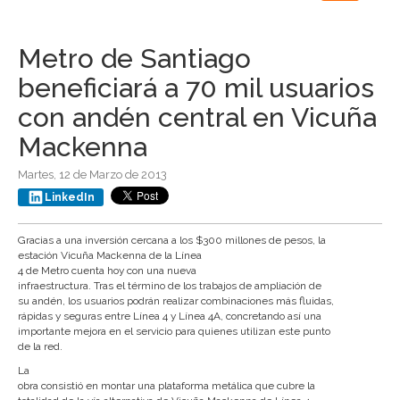
navigation
Metro de Santiago
beneficiará a 70 mil usuarios
con andén central en Vicuña
Mackenna
Martes, 12 de Marzo de 2013
LinkedIn
Gracias a una inversión cercana a los $300 millones de pesos, la
estación
Vicuña Mackenna
de la Línea
4 de
Metro
cuenta hoy con una nueva
infraestructura. Tras el término de los trabajos de ampliación de
su andén, los usuarios podrán realizar combinaciones más fluidas,
rápidas y seguras entre Línea 4 y Línea 4A, concretando así una
importante mejora en el servicio para quienes utilizan este punto
de la red.
La
obra consistió en montar una plataforma metálica que cubre la