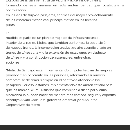
totalidad de la vía alternativa de Vicuña Mackenna de Línea 4,
formando de esta manera un solo andén
central
que posibilitará la
optimización
en las vías de flujo de pasajeros, además del mejor aprovechamiento
de las escaleras mecánicas, principalmente en los horarios
punta.
La
medida es parte de un plan de mejoras de infraestructura al
interior de la red de Metro, que también contempla la adquisición
de nuevos trenes, la incorporación gradual de aire acondicionado en
trenes de Líneas 1, 2 y 5, la extensión de estaciones en viaducto
de Línea 5 y la construcción de ascensores, entre otras
acciones.
“Metro de Santiago está implementando un potente plan de mejoras
pensado cien por ciento en las personas, reforzando así nuestro
compromiso de tener siempre en el centro de atención a los
pasajeros. Por eso, estamos implementando este andén central para
que los más de 70 mil usuarios que combinan a diario por Vicuña
Mackenna lo puedan hacer de manera más cómoda, segura y expedita”,
concluyó Alvaro Caballero, gerente Comercial y de Asuntos
Corporativos de Metro.