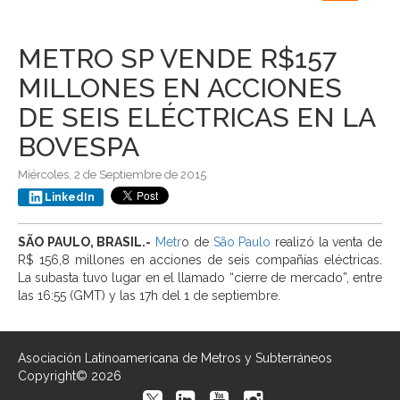
navigation
METRO SP VENDE R$157
MILLONES EN ACCIONES
DE SEIS ELÉCTRICAS EN LA
BOVESPA
Miércoles, 2 de Septiembre de 2015
LinkedIn
SÃO PAULO, BRASIL.-
Metr
o de
São Paulo
realizó la venta de
R$ 156,8 millones en acciones de seis compañías eléctricas.
La subasta tuvo lugar en el llamado “cierre de mercado”, entre
las 16:55 (GMT) y las 17h del 1 de septiembre.
Asociación Latinoamericana de Metros y Subterráneos
Copyright© 2026