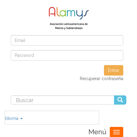
Entrar
Recuperar contraseña
Idioma
Menú
Toggle