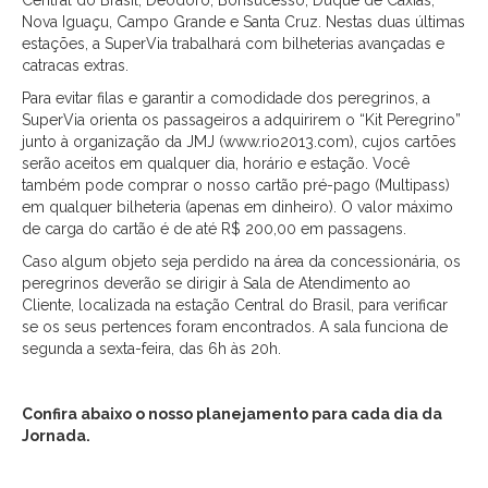
Central do Brasil, Deodoro, Bonsucesso, Duque de Caxias,
Nova Iguaçu, Campo Grande e Santa Cruz. Nestas duas últimas
estações, a SuperVia trabalhará com bilheterias avançadas e
catracas extras.
Para evitar filas e garantir a comodidade dos peregrinos, a
SuperVia orienta os passageiros a adquirirem o “Kit Peregrino”
junto à organização da JMJ (www.rio2013.com), cujos cartões
serão aceitos em qualquer dia, horário e estação. Você
também pode comprar o nosso cartão pré-pago (Multipass)
em qualquer bilheteria (apenas em dinheiro). O valor máximo
de carga do cartão é de até R$ 200,00 em passagens.
Caso algum objeto seja perdido na área da concessionária, os
peregrinos deverão se dirigir à Sala de Atendimento ao
Cliente, localizada na estação Central do Brasil, para verificar
se os seus pertences foram encontrados. A sala funciona de
segunda a sexta-feira, das 6h às 20h.
Confira abaixo o nosso planejamento para cada dia da
Jornada.