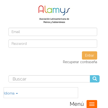
Entrar
Recuperar contraseña
Idioma
Menú
Toggle