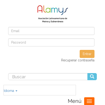
Entrar
Recuperar contraseña
Idioma
Menú
Toggle