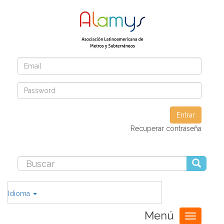
Entrar
Recuperar contraseña
Idioma
Menú
Toggle