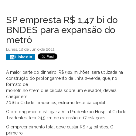
navigation
SP empresta R$ 1,47 bi do
BNDES para expansão do
metrô
Lunes, 18 de Junio de 2012
LinkedIn
A maior parte do dinheiro, R$ 922 milhões, será utilizada na
construção do prolongamento da linha 2-verde, que, no
formato de
monotrilho (trem que circula sobre um elevado), deverá
chegar em
2016 a Cidade Tiradentes, extremo leste da capital.
O prolongamento irá ligar a Vila Prudente ao Hospital Cidade
Tiradentes, terá 24,5 km de extensão e 17 estações.
O empreendimento total deve custar R$ 4,9 bilhões. O
primeiro