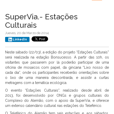
navigation
SuperVia.- Estações
Culturais
Jueves, 20 de Marzo de 2014
LinkedIn
Neste sábado (22/03), a edição do projeto “Estações Culturais”
será realizada na estação Bonsucesso. A partir das 10h, os
visitantes que passarem por lá poderão participar de uma
oficina de mosaicos com papel, da gincana “Lixo nosso de
cada dia”, onde os participantes receberão orientações sobre
o lixo de uma maneira descontraída, e assistir a curtas
metragens com a temática ecológica.
O evento “Estações Culturais”, realizado desde abril de
2013, foi desenvolvido por ONGs e grupos culturais do
Complexo do Alemão, com o apoio da SuperVia, e oferece
um extenso calendário cultural nas estações do Teleférico.
O Teleférico do Alemão tem seis estações e, aos sábados,