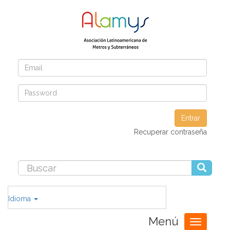
Entrar
Recuperar contraseña
Idioma
Menú
Toggle