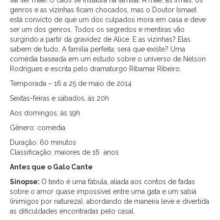
vai ser mãe! O caos se instaura na família. A mãe, as irmãs, os
genros e as vizinhas ficam chocados, mas o Doutor Ismael
está convicto de que um dos culpados mora em casa e deve
ser um dos genros. Todos os segredos e mentiras vão
surgindo a partir da gravidez de Alice. E as vizinhas? Elas
sabem de tudo. A família perfeita: será que existe? Uma
comédia baseada em um estudo sobre o universo de Nelson
Rodrigues e escrita pelo dramaturgo Ribamar Ribeiro.
Temporada – 16 a 25 de maio de 2014
Sextas-feiras e sábados, às 20h
Aos domingos, às 19h
Gênero: comédia
Duração: 60 minutos
Classificação: maiores de 16 anos
Antes que o Galo Cante
Sinopse:
O texto é uma fábula, aliada aos contos de fadas
sobre o amor quase impossível entre uma gata e um sabiá
(inimigos por natureza), abordando de maneira leve e divertida
as dificuldades encontradas pelo casal.