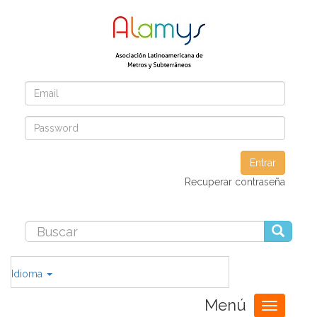
Entrar
Recuperar contraseña
Idioma
Menú
Toggle