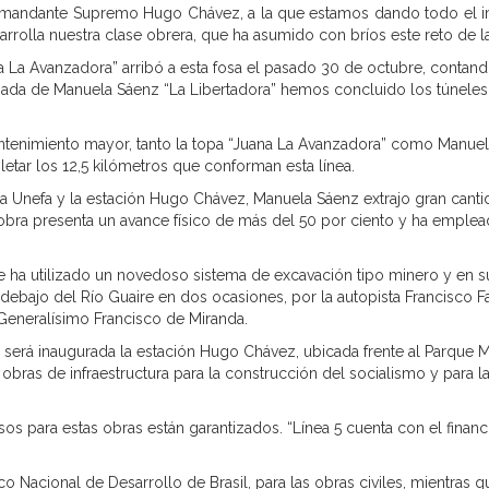
omandante Supremo Hugo Chávez, a la que estamos dando todo el im
arrolla nuestra clase obrera, que ha asumido con bríos este reto de la
a La Avanzadora” arribó a esta fosa el pasado 30 de octubre, contand
gada de Manuela Sáenz “La Libertadora” hemos concluido los túneles d
enimiento mayor, tanto la topa “Juana La Avanzadora” como Manuela 
tar los 12,5 kilómetros que conforman esta línea.
 la Unefa y la estación Hugo Chávez, Manuela Sáenz extrajo gran canti
obra presenta un avance físico de más del 50 por ciento y ha emplea
se ha utilizado un novedoso sistema de excavación tipo minero y en s
ebajo del Río Guaire en dos ocasiones, por la autopista Francisco Fa
Generalísimo Francisco de Miranda.
 será inaugurada la estación Hugo Chávez, ubicada frente al Parque Mi
obras de infraestructura para la construcción del socialismo y para 
rsos para estas obras están garantizados. “Línea 5 cuenta con el fina
co Nacional de Desarrollo de Brasil, para las obras civiles, mientras 