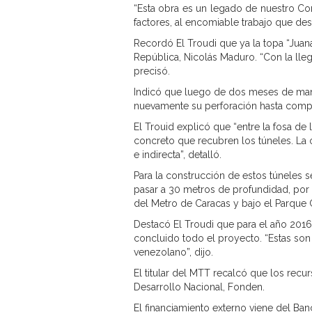
“Esta obra es un legado de nuestro C
factores, al encomiable trabajo que des
Recordó El Troudi que ya la topa “Juan
República, Nicolás Maduro. “Con la lle
precisó.
Indicó que luego de dos meses de mant
nuevamente su perforación hasta comple
El Trouid explicó que “entre la fosa de
concreto que recubren los túneles. La 
e indirecta”, detalló.
Para la construcción de estos túneles 
pasar a 30 metros de profundidad, por d
del Metro de Caracas y bajo el Parque 
Destacó El Troudi que para el año 2016
concluido todo el proyecto. “Estas son 
venezolano”, dijo.
El titular del MTT recalcó que los recu
Desarrollo Nacional, Fonden.
El financiamiento externo viene del Ban