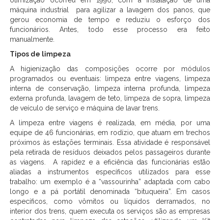
otimização ocorreu em 1996, com a instalação de uma
máquina industrial para agilizar a lavagem dos panos, que
gerou economia de tempo e reduziu o esforço dos
funcionários. Antes, todo esse processo era feito
manualmente.
Tipos de limpeza
A higienização das composições ocorre por módulos
programados ou eventuais: limpeza entre viagens, limpeza
interna de conservação, limpeza interna profunda, limpeza
externa profunda, lavagem de teto, limpeza de sopra, limpeza
de veículo de serviço e máquina de lavar trens.
A limpeza entre viagens é realizada, em média, por uma
equipe de 46 funcionárias, em rodízio, que atuam em trechos
próximos às estações terminais. Essa atividade é responsável
pela retirada de resíduos deixados pelos passageiros durante
as viagens. A rapidez e a eficiência das funcionárias estão
aliadas a instrumentos específicos utilizados para esse
trabalho: um exemplo é a “vassourinha” adaptada com cabo
longo e a pá portátil denominada “bituqueira”. Em casos
específicos, como vômitos ou líquidos derramados, no
interior dos trens, quem executa os serviços são as empresas