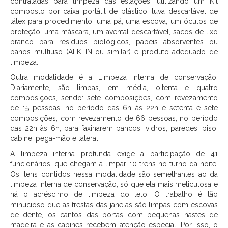
contratadas para limpeza das estações, utilizando um Kit
composto por caixa portátil de plástico, luva descartável de
látex para procedimento, uma pá, uma escova, um óculos de
proteção, uma máscara, um avental descartável, sacos de lixo
branco para resíduos biológicos, papéis absorventes ou
panos multiuso (ALKLIN ou similar) e produto adequado de
limpeza.
Outra modalidade é a Limpeza interna de conservação.
Diariamente, são limpas, em média, oitenta e quatro
composições, sendo: sete composições, com revezamento
de 15 pessoas, no período das 6h às 22h e setenta e sete
composições, com revezamento de 66 pessoas, no período
das 22h às 6h, para faxinarem bancos, vidros, paredes, piso,
cabine, pega-mão e lateral.
A limpeza interna profunda exige a participação de 41
funcionários, que chegam a limpar 10 trens no turno da noite.
Os itens contidos nessa modalidade são semelhantes ao da
limpeza interna de conservação; só que ela mais meticulosa e
há o acréscimo de limpeza do teto. O trabalho é tão
minucioso que as frestas das janelas são limpas com escovas
de dente, os cantos das portas com pequenas hastes de
madeira e as cabines recebem atenção especial. Por isso, o