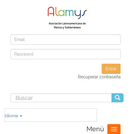
Entrar
Recuperar contraseña
Idioma
Menú
Toggle