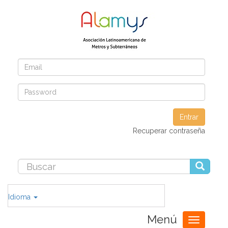
Entrar
Recuperar contraseña
Idioma
Menú
Toggle