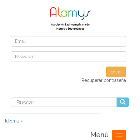
Entrar
Recuperar contraseña
Idioma
Menú
Toggle