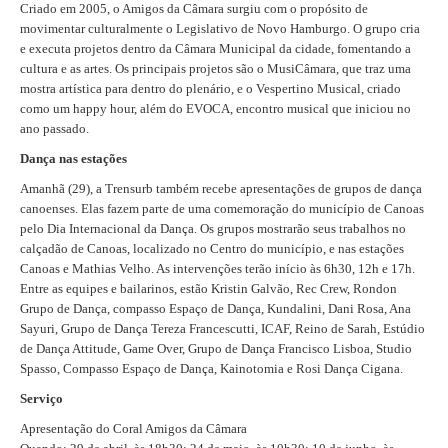
Criado em 2005, o Amigos da Câmara surgiu com o propósito de
movimentar culturalmente o Legislativo de Novo Hamburgo. O grupo cria
e executa projetos dentro da Câmara Municipal da cidade, fomentando a
cultura e as artes. Os principais projetos são o MusiCâmara, que traz uma
mostra artística para dentro do plenário, e o Vespertino Musical, criado
como um happy hour, além do EVOCA, encontro musical que iniciou no
ano passado.
Dança nas estações
Amanhã (29), a Trensurb também recebe apresentações de grupos de dança
canoenses. Elas fazem parte de uma comemoração do município de Canoas
pelo Dia Internacional da Dança. Os grupos mostrarão seus trabalhos no
calçadão de Canoas, localizado no Centro do município, e nas estações
Canoas e Mathias Velho. As intervenções terão início às 6h30, 12h e 17h.
Entre as equipes e bailarinos, estão Kristin Galvão, Rec Crew, Rondon
Grupo de Dança, compasso Espaço de Dança, Kundalini, Dani Rosa, Ana
Sayuri, Grupo de Dança Tereza Francescutti, ICAF, Reino de Sarah, Estúdio
de Dança Attitude, Game Over, Grupo de Dança Francisco Lisboa, Studio
Spasso, Compasso Espaço de Dança, Kainotomia e Rosi Dança Cigana.
Serviço
Apresentação do Coral Amigos da Câmara