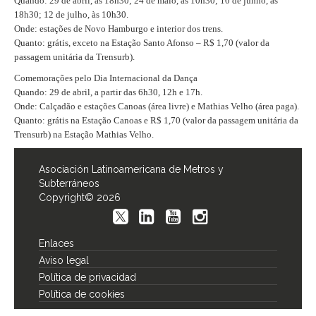
Quando: 29 de abril, às 18h30; 24 de maio, às 10h30; 10 de junho, às
18h30; 12 de julho, às 10h30.
Onde: estações de Novo Hamburgo e interior dos trens.
Quanto: grátis, exceto na Estação Santo Afonso – R$ 1,70 (valor da
passagem unitária da Trensurb).
Comemorações pelo Dia Internacional da Dança
Quando: 29 de abril, a partir das 6h30, 12h e 17h.
Onde: Calçadão e estações Canoas (área livre) e Mathias Velho (área paga).
Quanto: grátis na Estação Canoas e R$ 1,70 (valor da passagem unitária da
Trensurb) na Estação Mathias Velho.
Asociación Latinoamericana de Metros y
Subterráneos
Copyright© 2026
Enlaces
Aviso legal
Política de privacidad
Política de cookies